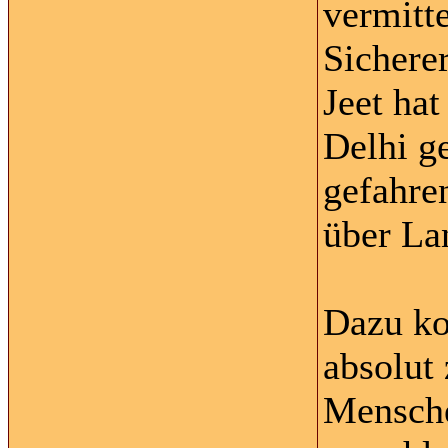
vermitte
Sicherer
Jeet ha
Delhi g
gefahre
über La
Dazu ko
absolut
Mensche