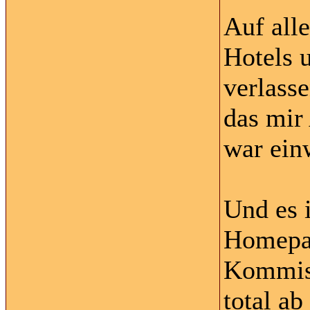
Auf all
Hotels 
verlasse
das mir
war ein
Und es i
Homepag
Kommiss
total ab