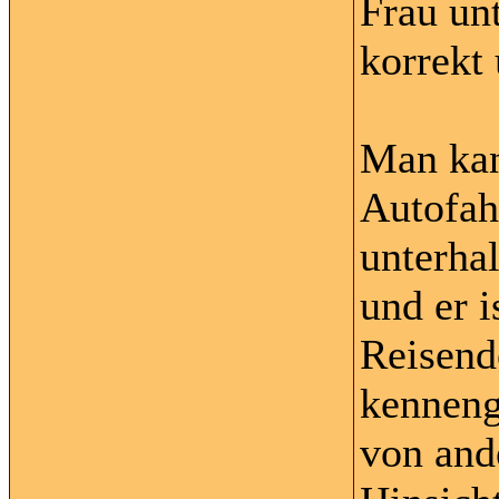
Frau un
korrekt
Man kan
Autofah
unterhal
und er i
Reisend
kenneng
von and