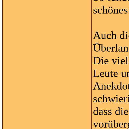
schönes
Auch di
Überlan
Die vie
Leute u
Anekdot
schwier
dass di
vorüber