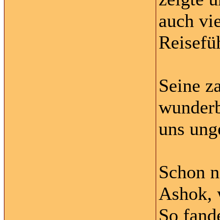
auch vi
Reisefü
Seine z
wunderb
uns ung
Schon n
Ashok, 
So fand