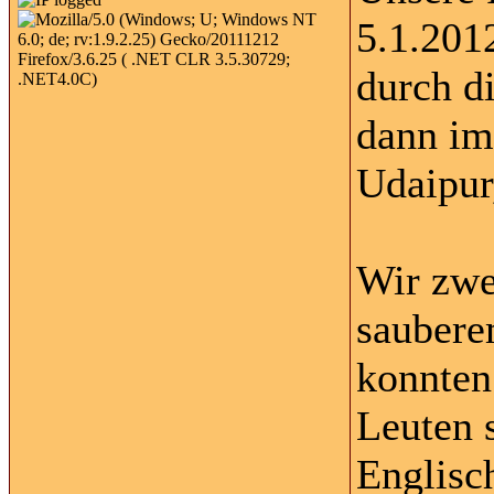
5.1.201
durch d
dann im
Udaipur
Wir zwe
saubere
konnten
Leuten s
Englisc