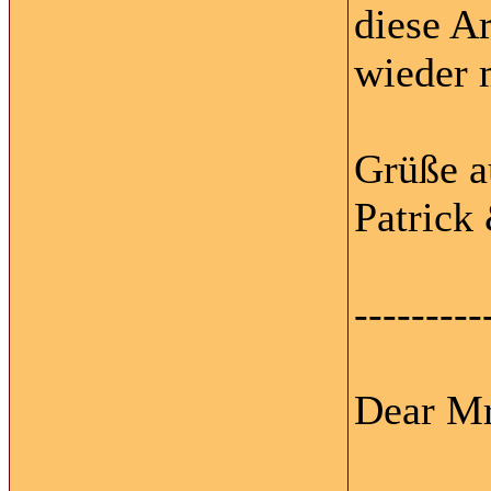
diese A
wieder 
Grüße a
Patrick 
---------
Dear Mr