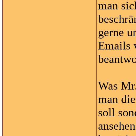
man sic
beschrä
gerne u
Emails 
beantwo
Was Mr.
man die
soll so
ansehen