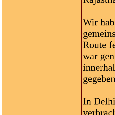
Wir hab
gemeins
Route f
war gen
innerha
gegeben
In Delh
verbrach