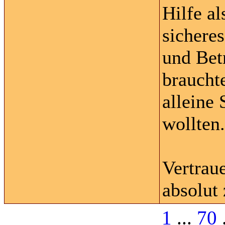
Hilfe a
sichere
und Bet
braucht
alleine
wollten.
Vertraue
absolut
1
...
70