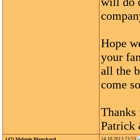
will do 
compan
Hope we
your fa
all the
come so
Thanks f
Patrick 
14.10.2013 23:53
147)
Melanie Blanchard