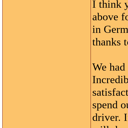
I think 
above fo
in Germ
thanks t
We had 
Incredib
satisfac
spend o
driver. 