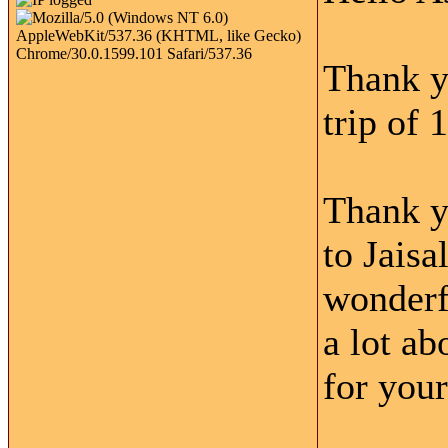
Thank y
trip of 
Thank y
to Jaisa
wonderfu
a lot ab
for your