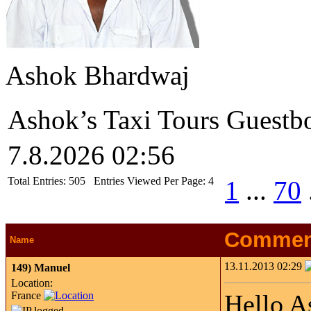
Ashok Bhardwaj
Ashok’s Taxi Tours Guestb
7.8.2026 02:56
Total Entries:
505
Entries Viewed Per Page:
4
1
...
70
Commen
Name
13.11.2013 02:29
149)
Manuel
Location:
France
Hello A