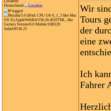
Location:
Deutschland
Wir sin
Tours g
der dur
eine zw
entschi
Ich kan
Fahrer 
Herzlic