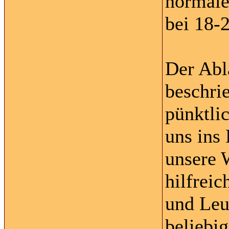
normale
bei 18-
Der Abl
beschri
pünktli
uns ins 
unsere 
hilfrei
und Leu
beliebig