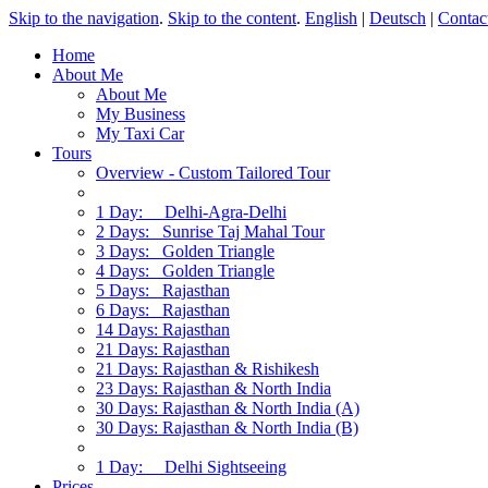
Skip to the navigation
.
Skip to the content
.
English
|
Deutsch
|
Contac
Home
About Me
About Me
My Business
My Taxi Car
Tours
Overview - Custom Tailored Tour
1 Day: Delhi-Agra-Delhi
2 Days: Sunrise Taj Mahal Tour
3 Days: Golden Triangle
4 Days: Golden Triangle
5 Days: Rajasthan
6 Days: Rajasthan
14 Days: Rajasthan
21 Days: Rajasthan
21 Days: Rajasthan & Rishikesh
23 Days: Rajasthan & North India
30 Days: Rajasthan & North India (A)
30 Days: Rajasthan & North India (B)
1 Day: Delhi Sightseeing
Prices