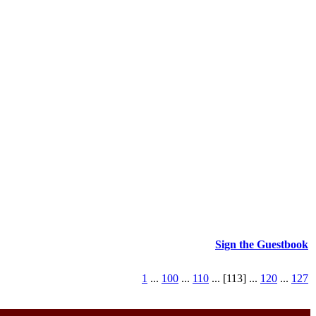
Sign the Guestbook
1
...
100
...
110
... [113] ...
120
...
127