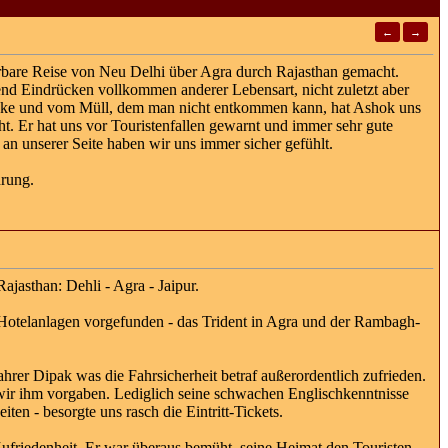
←
→
bare Reise von Neu Delhi über Agra durch Rajasthan gemacht.
end Eindrücken vollkommen anderer Lebensart, nicht zuletzt aber
acke und vom Müll, dem man nicht entkommen kann, hat Ashok uns
ht. Er hat uns vor Touristenfallen gewarnt und immer sehr gute
 an unserer Seite haben wir uns immer sicher gefühlt.
hrung.
jasthan: Dehli - Agra - Jaipur.
 Hotelanlagen vorgefunden - das Trident in Agra und der Rambagh-
er Dipak was die Fahrsicherheit betraf außerordentlich zufrieden.
e wir ihm vorgaben. Lediglich seine schwachen Englischkenntnisse
ten - besorgte uns rasch die Eintritt-Tickets.
ufriedenheit. Er war überaus bemüht, seine Heimat den Touristen