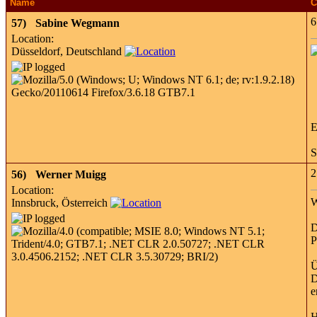
Name
C
6
57)
Sabine Wegmann
Location:
Düsseldorf, Deutschland
E
S
2
56)
Werner Muigg
Location:
W
Innsbruck, Österreich
D
P
Ü
D
e
H