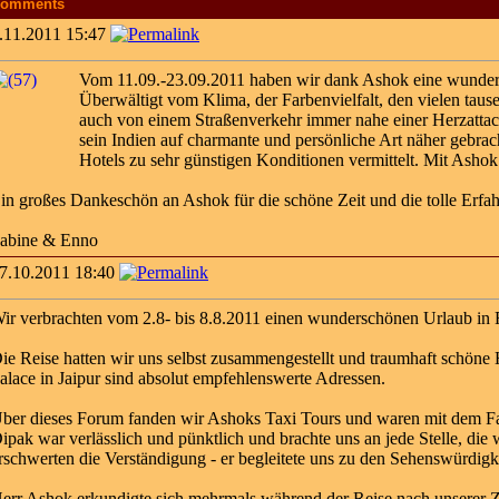
omments
.11.2011 15:47
Vom 11.09.-23.09.2011 haben wir dank Ashok eine wunder
Überwältigt vom Klima, der Farbenvielfalt, den vielen taus
auch von einem Straßenverkehr immer nahe einer Herzatt
sein Indien auf charmante und persönliche Art näher gebrac
Hotels zu sehr günstigen Konditionen vermittelt. Mit Ashok
in großes Dankeschön an Ashok für die schöne Zeit und die tolle Erfa
abine & Enno
7.10.2011 18:40
ir verbrachten vom 2.8- bis 8.8.2011 einen wunderschönen Urlaub in Ra
ie Reise hatten wir uns selbst zusammengestellt und traumhaft schöne
alace in Jaipur sind absolut empfehlenswerte Adressen.
ber dieses Forum fanden wir Ashoks Taxi Tours und waren mit dem Fahr
ipak war verlässlich und pünktlich und brachte uns an jede Stelle, di
rschwerten die Verständigung - er begleitete uns zu den Sehenswürdigkei
err Ashok erkundigte sich mehrmals während der Reise nach unserer Z