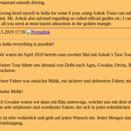
estaurant smooth driving.
aving lived myself in India for some 6 year, using Ashok Tours can on
isit. Mr. Ashok also advised regarding so called official guides etc; I c
s all you need at most tourist attractions in the golden triangle.
.5.2019 17:39
n India everything is possible!
ir waren im April 2019 bereits zum zweiten Mal mit Ashok´s Taxi To
nsere Tour führte uns diesmal von Delhi nach Agra, Gwalior, Orcha, 
ucknow.
nser Fahrer war zunächst Malik, ein sicherer und defensiver Fahrer, m
anke Malik!
b Gwalior waren wir dann mit Bitu unterwegs, welcher uns mit dem obi
in sehr erfahrener und exzellenter Fahrer, der sich in jeder erdenklichen
r ist sehr verlässlich und geht auf jeden Wunsch ein. Jeden Morgen sta
oteleingang.