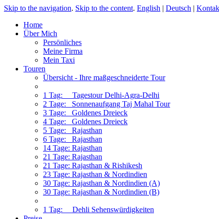
Skip to the navigation
.
Skip to the content
.
English
|
Deutsch
|
Kontak
Home
Über Mich
Persönliches
Meine Firma
Mein Taxi
Touren
Übersicht - Ihre maßgeschneiderte Tour
1 Tag: Tagestour Delhi-Agra-Delhi
2 Tage: Sonnenaufgang Taj Mahal Tour
3 Tage: Goldenes Dreieck
4 Tage: Goldenes Dreieck
5 Tage: Rajasthan
6 Tage: Rajasthan
14 Tage: Rajasthan
21 Tage: Rajasthan
21 Tage: Rajasthan & Rishikesh
23 Tage: Rajasthan & Nordindien
30 Tage: Rajasthan & Nordindien (A)
30 Tage: Rajasthan & Nordindien (B)
1 Tag: Dehli Sehenswürdigkeiten
Preise