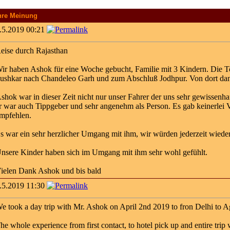
hre Meinung
.5.2019 00:21
eise durch Rajasthan
ir haben Ashok für eine Woche gebucht, Familie mit 3 Kindern. Die To
ushkar nach Chandeleo Garh und zum Abschluß Jodhpur. Von dort dan
shok war in dieser Zeit nicht nur unser Fahrer der uns sehr gewissenha
r war auch Tippgeber und sehr angenehm als Person. Es gab keinerlei V
mpfehlen.
s war ein sehr herzlicher Umgang mit ihm, wir würden jederzeit wiede
nsere Kinder haben sich im Umgang mit ihm sehr wohl gefühlt.
ielen Dank Ashok und bis bald
.5.2019 11:30
e took a day trip with Mr. Ashok on April 2nd 2019 to fron Delhi to A
he whole experience from first contact, to hotel pick up and entire trip