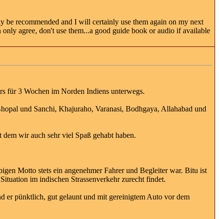
ly be recommended and I will certainly use them again on my next
an only agree, don't use them...a good guide book or audio if available
urs für 3 Wochen im Norden Indiens unterwegs.
Bhopal und Sanchi, Khajuraho, Varanasi, Bodhgaya, Allahabad und
it dem wir auch sehr viel Spaß gehabt haben.
gen Motto stets ein angenehmer Fahrer und Begleiter war. Bitu ist
 Situation im indischen Strassenverkehr zurecht findet.
nd er pünktlich, gut gelaunt und mit gereinigtem Auto vor dem