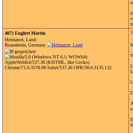
r
H
v
i
3
407)
Englert Martin
Heimatort, Land:
I
Rosenheim, Germany
W
U
L
U
D
A
e
E
H