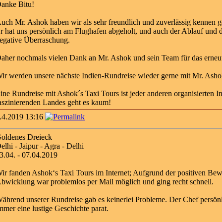
anke Bitu!
uch Mr. Ashok haben wir als sehr freundlich und zuverlässig kennen ge
r hat uns persönlich am Flughafen abgeholt, und auch der Ablauf und 
egative Überraschung.
aher nochmals vielen Dank an Mr. Ashok und sein Team für das erneut 
ir werden unsere nächste Indien-Rundreise wieder gerne mit Mr. As
ine Rundreise mit Ashok´s Taxi Tours ist jeder anderen organisierten 
aszinierenden Landes geht es kaum!
.4.2019 13:16
oldenes Dreieck
elhi - Jaipur - Agra - Delhi
3.04. - 07.04.2019
ir fanden Ashok‘s Taxi Tours im Internet; Aufgrund der positiven Bew
bwicklung war problemlos per Mail möglich und ging recht schnell.
ährend unserer Rundreise gab es keinerlei Probleme. Der Chef persönlic
mmer eine lustige Geschichte parat.