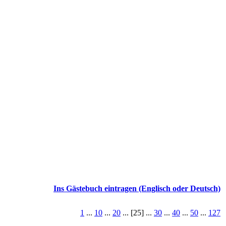
Ins Gästebuch eintragen (Englisch oder Deutsch)
1
...
10
...
20
... [25] ...
30
...
40
...
50
...
127