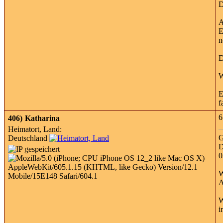
D
A
E
n
D
W
E
f
6
406)
Katharina
Heimatort, Land:
G
Deutschland
D
0
W
A
W
i