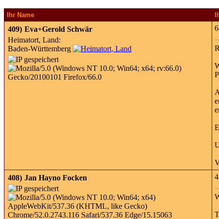
Ihr Name
I
6
409)
Eva+Gerold Schwär
Heimatort, Land:
R
Baden-Württemberg
W
P
A
e
e
E
U
V
4
408)
Jan Hayno Focken
W
T