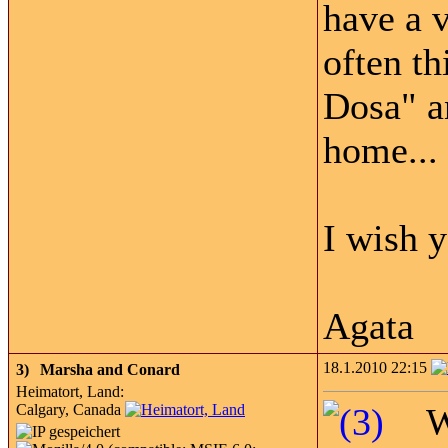
have a v
often th
Dosa" an
home... 
I wish y
Agata
18.1.2010 22:15
3)
Marsha and Conard
Heimatort, Land:
Calgary, Canada
W