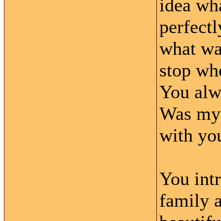
idea wha
perfect
what wa
stop wh
You alw
Was my f
with yo
You int
family 