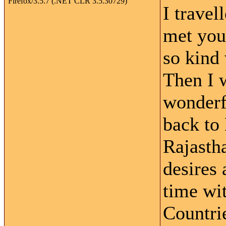
I trave
met you
so kind
Then I 
wonderf
back to
Rajasth
desires 
time wi
Countrie