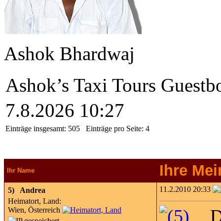
Ashok Bhardwaj
Ashok’s Taxi Tours Guestb
7.8.2026 10:27
Einträge insgesamt:
505
Einträge pro Seite:
4
Ihre Me
Ihr Name
11.2.2010 20:33
5)
Andrea
Heimatort, Land:
Wien, Österreich
D