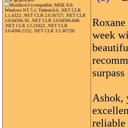
Roxane 
week wi
beautif
recomme
surpass 
Ashok, 
excellen
reliable