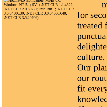
m
for sec
treated 
punctua
delighte
culture,
Our pla
our rou
fit ever
knowledg