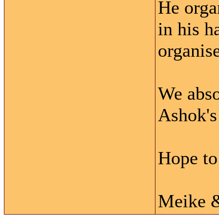
He orga
in his h
organise
We abso
Ashok's
Hope to
Meike 