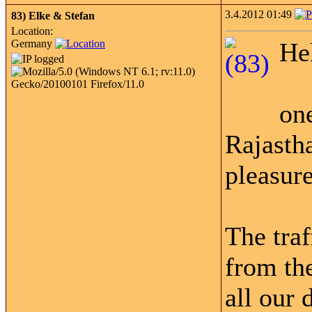
3.4.2012 01:49
83)
Elke & Stefan
Location:
Germany
He
one
Rajastha
pleasure
The traff
from the
all our 