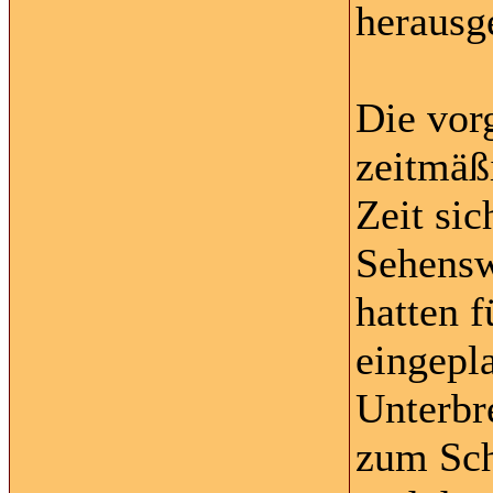
herausge
Die vor
zeitmäß
Zeit sic
Sehensw
hatten 
eingepla
Unterbr
zum Sch