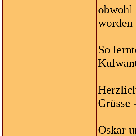
obwohl 
worden 
So lernt
Kulwant
Herzlic
Grüsse -
Oskar u