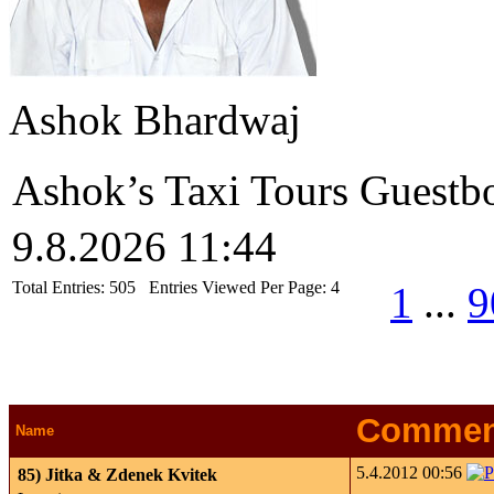
Ashok Bhardwaj
Ashok’s Taxi Tours Guestb
9.8.2026 11:44
Total Entries:
505
Entries Viewed Per Page:
4
1
...
9
Commen
Name
5.4.2012 00:56
85)
Jitka & Zdenek Kvitek