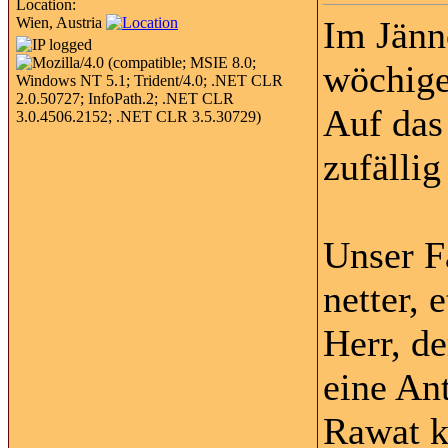
Location:
Wien, Austria
Im Jänn
wöchige
Auf das
zufälli
Unser F
netter, 
Herr, d
eine An
Rawat k