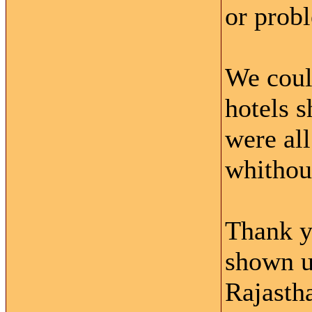
or prob
We coul
hotels s
were al
whithout
Thank y
shown u
Rajasth