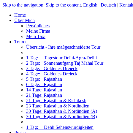
Skip to the navigation
.
Skip to the content
.
English
|
Deutsch
|
Kontak
Home
Über Mich
Persönliches
Meine Firma
Mein Taxi
Touren
Übersicht - Ihre maßgeschneiderte Tour
1 Tag: Tagestour Delhi-Agra-Delhi
2 Tage: Sonnenaufgang Taj Mahal Tour
3 Tage: Goldenes Dreieck
4 Tage: Goldenes Dreieck
5 Tage: Rajasthan
6 Tage: Rajasthan
14 Tage: Rajasthan
21 Tage: Rajasthan
21 Tage: Rajasthan & Rishikesh
23 Tage: Rajasthan & Nordindien
30 Tage: Rajasthan & Nordindien (A)
30 Tage: Rajasthan & Nordindien (B)
1 Tag: Dehli Sehenswürdigkeiten
Preise