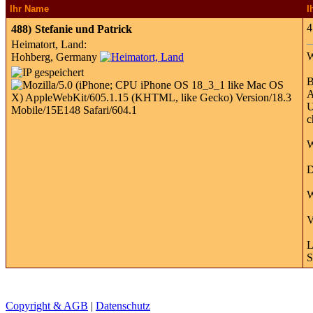
Ihr Name
I
4
488)
Stefanie und Patrick
Heimatort, Land:
W
Hohberg, Germany
B
A
U
c
W
D
W
V
L
S
Copyright & AGB
|
Datenschutz