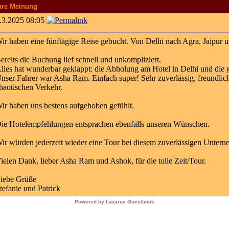
hre Meinung
.3.2025 08:05
ir haben eine fünftägige Reise gebucht. Von Delhi nach Agra, Jaipur 
ereits die Buchung lief schnell und unkompliziert.
lles hat wunderbar geklappt: die Abholung am Hotel in Delhi und die 
nser Fahrer war Asha Ram. Einfach super! Sehr zuverlässig, freundlich
haotischen Verkehr.
ir haben uns bestens aufgehoben gefühlt.
ie Hotelempfehlungen entsprachen ebenfalls unseren Wünschen.
ir würden jederzeit wieder eine Tour bei diesem zuverlässigen Unter
ielen Dank, lieber Asha Ram und Ashok, für die tolle Zeit/Tour.
iebe Grüße
tefanie und Patrick
Powered by Lazarus Guestbook