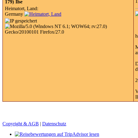
1
179)
Ilse
Heimatort, Land:
Germany
h
M
a
D
d
2
V
I
Copyright & AGB
|
Datenschutz