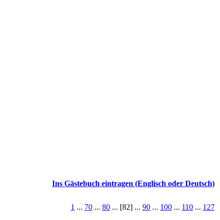
Ins Gästebuch eintragen (Englisch oder Deutsch)
1
...
70
...
80
... [82] ...
90
...
100
...
110
...
127