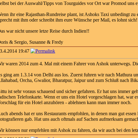
elbst bei der Auswahl/Tipps von Tourguides vor Ort war Promod uns ei
enn ihr eine Rajasthan-Rundreise plant, ist Ashoks Taxi unbedingt zu
precht mit ihm oder schreibt ihm eure Wünsche per Mail, es lohnt sich!
as war nicht unsere letze Reise durch Indien!!
oris & Sergio, Susanne & Fredy
3.4.2014 19:47
ir waren 2014 zum 4. Mal mit einem Fahrer von Ashok unterwegs. Die
s ging am 1.3.14 von Delhi aus los. Zuerst fuhren wir nach Mathura 
llahabad, Orcha, Gwalior, Bharatpur, Jaipur und zum Schluß nach Bik
ittu ist sehr voraus schauend und sicher gefahren. Er hat uns immer g
ndischen Telefonkarte. Wenn er uns ein Hotel vorgeschlagen hat, war es
orschlag für ein Hotel anzuhören - ablehnen kann man immer noch.
uch abends hat er uns Restaurants empfohlen, in denen man gut essen 
otografieren gab. Hat uns auch oftmals auf Sachen aufmerksam gemach
ir können nur empfehlen mit Ashok zu fahren, da wir auch bei den let