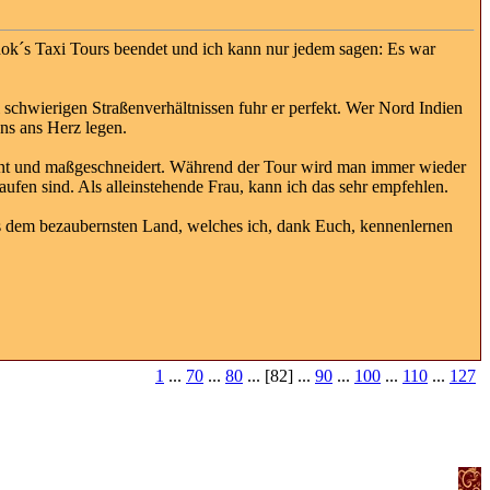
hok´s Taxi Tours beendet und ich kann nur jedem sagen: Es war
i schwierigen Straßenverhältnissen fuhr er perfekt. Wer Nord Indien
ns ans Herz legen.
ant und maßgeschneidert. Während der Tour wird man immer wieder
ufen sind. Als alleinstehende Frau, kann ich das sehr empfehlen.
 dem bezaubernsten Land, welches ich, dank Euch, kennenlernen
1
...
70
...
80
... [82] ...
90
...
100
...
110
...
127