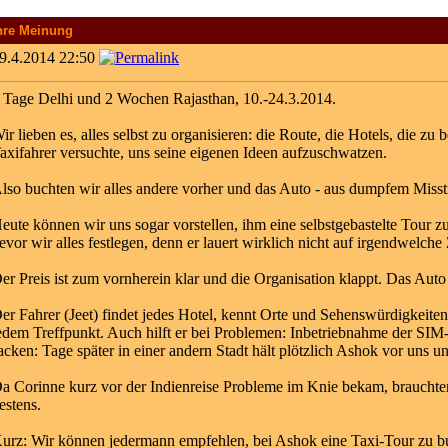
hre Meinung
9.4.2014 22:50
 Tage Delhi und 2 Wochen Rajasthan, 10.-24.3.2014.
ir lieben es, alles selbst zu organisieren: die Route, die Hotels, die 
axifahrer versuchte, uns seine eigenen Ideen aufzuschwatzen.
lso buchten wir alles andere vorher und das Auto - aus dumpfem Misstr
eute können wir uns sogar vorstellen, ihm eine selbstgebastelte Tour 
evor wir alles festlegen, denn er lauert wirklich nicht auf irgendwelche
er Preis ist zum vornherein klar und die Organisation klappt. Das Auto
er Fahrer (Jeet) findet jedes Hotel, kennt Orte und Sehenswürdigkeiten,
edem Treffpunkt. Auch hilft er bei Problemen: Inbetriebnahme der SI
acken: Tage später in einer andern Stadt hält plötzlich Ashok vor uns u
a Corinne kurz vor der Indienreise Probleme im Knie bekam, brauchten 
estens.
urz: Wir können jedermann empfehlen, bei Ashok eine Taxi-Tour zu bu