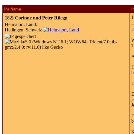
Ihr Name
I
1
182)
Corinne und Peter Rüegg
Heimatort, Land:
2
Hedingen, Schweiz
W
T
A
H
b
D
D
j
J
D
b
K