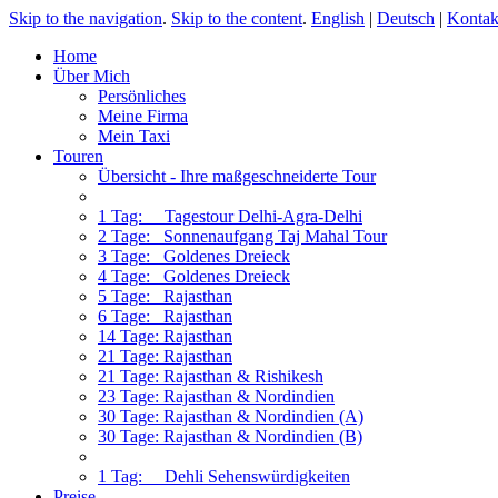
Skip to the navigation
.
Skip to the content
.
English
|
Deutsch
|
Kontak
Home
Über Mich
Persönliches
Meine Firma
Mein Taxi
Touren
Übersicht - Ihre maßgeschneiderte Tour
1 Tag: Tagestour Delhi-Agra-Delhi
2 Tage: Sonnenaufgang Taj Mahal Tour
3 Tage: Goldenes Dreieck
4 Tage: Goldenes Dreieck
5 Tage: Rajasthan
6 Tage: Rajasthan
14 Tage: Rajasthan
21 Tage: Rajasthan
21 Tage: Rajasthan & Rishikesh
23 Tage: Rajasthan & Nordindien
30 Tage: Rajasthan & Nordindien (A)
30 Tage: Rajasthan & Nordindien (B)
1 Tag: Dehli Sehenswürdigkeiten
Preise