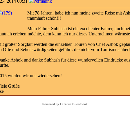
2.4.2014 00:31
Mit 78 Jahren, habe ich nun meine zweite Reise mit As
traumhaft schön!!!
Mein Fahrer Subhash ist ein excellenter Fahrer, auch be
autnah erleben möchte, dem kann ich nur dieses Unternehmen wärmste
it großer Sorgfalt werden die einzelnen Touren von Chef Ashok gepl
n Orte und Sehenswürdigkeiten geführt, die nicht vom Tourismus überla
anke Ashok und danke Subhash für diese wundervollen Eindrücke aus
urfte.
015 werden wir uns wiedersehen!
iele Grüße
lse
Powered by Lazarus Guestbook