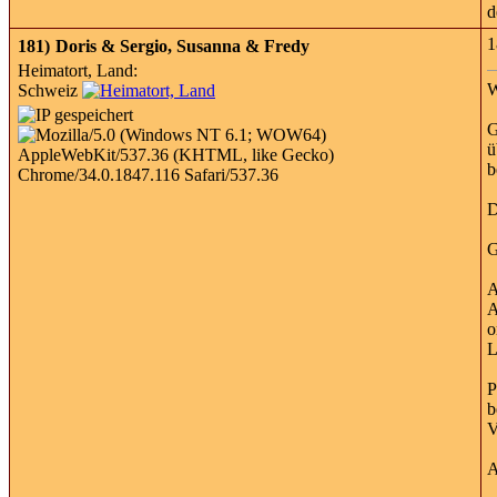
d
1
181)
Doris & Sergio, Susanna & Fredy
Heimatort, Land:
W
Schweiz
G
ü
b
D
G
A
A
o
L
P
b
V
A