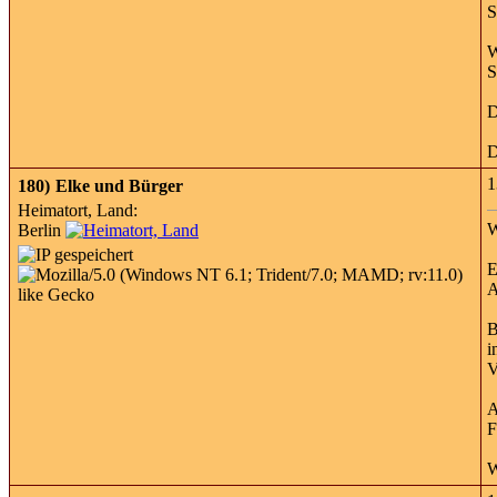
S
W
S
D
D
1
180)
Elke und Bürger
Heimatort, Land:
W
Berlin
E
A
B
i
V
A
F
W