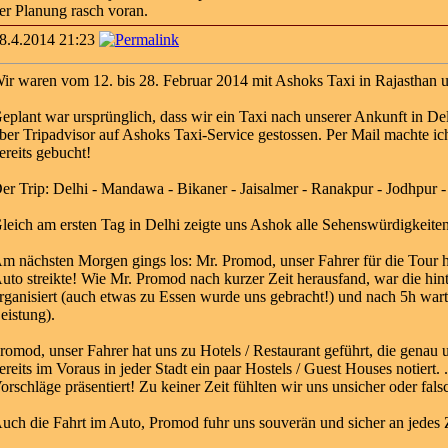
er Planung rasch voran.
8.4.2014 21:23
ir waren vom 12. bis 28. Februar 2014 mit Ashoks Taxi in Rajasthan 
eplant war ursprünglich, dass wir ein Taxi nach unserer Ankunft in De
ber Tripadvisor auf Ashoks Taxi-Service gestossen. Per Mail machte ic
ereits gebucht!
er Trip: Delhi - Mandawa - Bikaner - Jaisalmer - Ranakpur - Jodhpur - 
leich am ersten Tag in Delhi zeigte uns Ashok alle Sehenswürdigkeiten
m nächsten Morgen gings los: Mr. Promod, unser Fahrer für die Tour ho
uto streikte! Wie Mr. Promod nach kurzer Zeit herausfand, war die hint
rganisiert (auch etwas zu Essen wurde uns gebracht!) und nach 5h wart
eistung).
romod, unser Fahrer hat uns zu Hotels / Restaurant geführt, die genau
ereits im Voraus in jeder Stadt ein paar Hostels / Guest Houses notiert.
orschläge präsentiert! Zu keiner Zeit fühlten wir uns unsicher oder fals
uch die Fahrt im Auto, Promod fuhr uns souverän und sicher an jedes Z